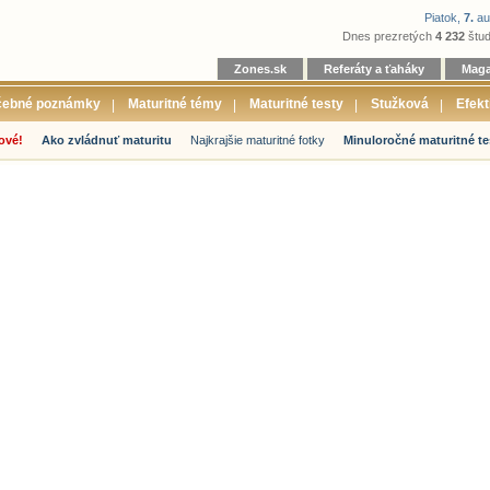
Piatok,
7.
au
Dnes prezretých
4 232
štud
Zones.sk
Referáty a ťaháky
Maga
čebné poznámky
Maturitné témy
Maturitné testy
Stužková
Efekt
ové!
Ako zvládnuť maturitu
Najkrajšie maturitné fotky
Minuloročné maturitné te