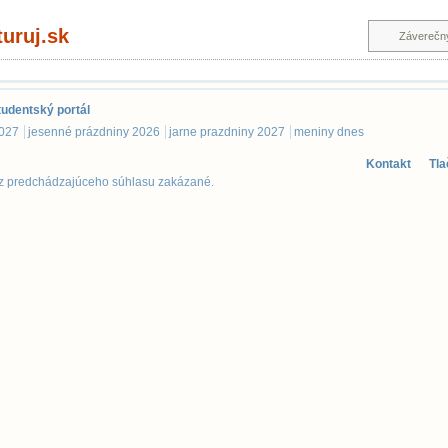
uruj.sk
tudentský portál
2027
jesenné prázdniny 2026
jarne prazdniny 2027
meniny dnes
Kontakt
Tla
ez predchádzajúceho súhlasu zakázané.