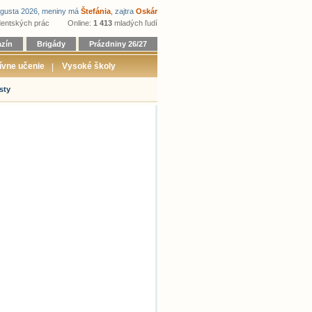
gusta 2026,
meniny
má
Štefánia
, zajtra
Oskár
entských prác
Online:
1 413
mladých ľudí
zín
Brigády
Prázdniny 26/27
ívne učenie
Vysoké školy
sty