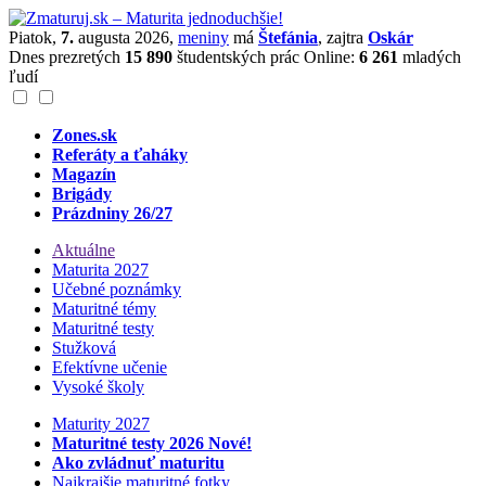
Piatok,
7.
augusta 2026,
meniny
má
Štefánia
, zajtra
Oskár
Dnes prezretých
15 890
študentských prác
Online:
6 261
mladých
ľudí
Zones.sk
Referáty a ťaháky
Magazín
Brigády
Prázdniny 26/27
Aktuálne
Maturita 2027
Učebné poznámky
Maturitné témy
Maturitné testy
Stužková
Efektívne učenie
Vysoké školy
Maturity 2027
Maturitné testy 2026
Nové!
Ako zvládnuť maturitu
Najkrajšie maturitné fotky