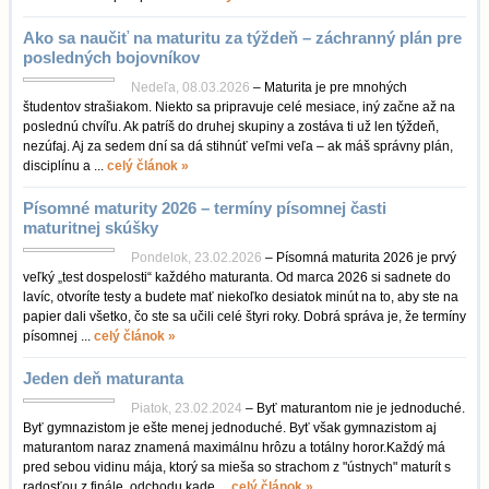
Ako sa naučiť na maturitu za týždeň – záchranný plán pre
posledných bojovníkov
Nedeľa, 08.03.2026
– Maturita je pre mnohých
študentov strašiakom. Niekto sa pripravuje celé mesiace, iný začne až na
poslednú chvíľu. Ak patríš do druhej skupiny a zostáva ti už len týždeň,
nezúfaj. Aj za sedem dní sa dá stihnúť veľmi veľa – ak máš správny plán,
disciplínu a ...
celý článok »
Písomné maturity 2026 – termíny písomnej časti
maturitnej skúšky
Pondelok, 23.02.2026
– Písomná maturita 2026 je prvý
veľký „test dospelosti“ každého maturanta. Od marca 2026 si sadnete do
lavíc, otvoríte testy a budete mať niekoľko desiatok minút na to, aby ste na
papier dali všetko, čo ste sa učili celé štyri roky. Dobrá správa je, že termíny
písomnej ...
celý článok »
Jeden deň maturanta
Piatok, 23.02.2024
– Byť maturantom nie je jednoduché.
Byť gymnazistom je ešte menej jednoduché. Byť však gymnazistom aj
maturantom naraz znamená maximálnu hrôzu a totálny horor.Každý má
pred sebou vidinu mája, ktorý sa mieša so strachom z "ústnych" maturít s
radosťou z finále, odchodu kade ...
celý článok »