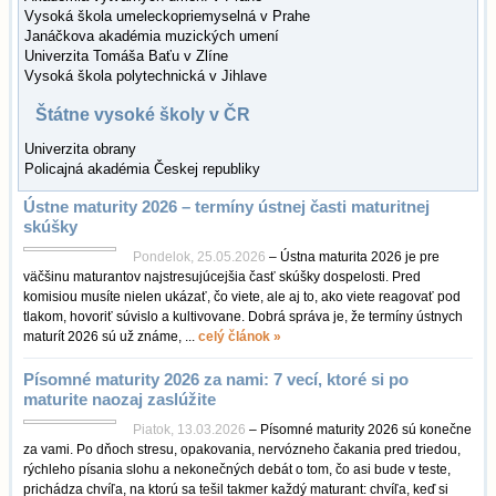
Vysoká škola umeleckopriemyselná v Prahe
Janáčkova akadémia muzických umení
Univerzita Tomáša Baťu v Zlíne
Vysoká škola polytechnická v Jihlave
Štátne vysoké školy v ČR
Univerzita obrany
Policajná akadémia Českej republiky
Ústne maturity 2026 – termíny ústnej časti maturitnej
skúšky
Pondelok, 25.05.2026
– Ústna maturita 2026 je pre
väčšinu maturantov najstresujúcejšia časť skúšky dospelosti. Pred
komisiou musíte nielen ukázať, čo viete, ale aj to, ako viete reagovať pod
tlakom, hovoriť súvislo a kultivovane. Dobrá správa je, že termíny ústnych
maturít 2026 sú už známe, ...
celý článok »
Písomné maturity 2026 za nami: 7 vecí, ktoré si po
maturite naozaj zaslúžite
Piatok, 13.03.2026
– Písomné maturity 2026 sú konečne
za vami. Po dňoch stresu, opakovania, nervózneho čakania pred triedou,
rýchleho písania slohu a nekonečných debát o tom, čo asi bude v teste,
prichádza chvíľa, na ktorú sa tešil takmer každý maturant: chvíľa, keď si