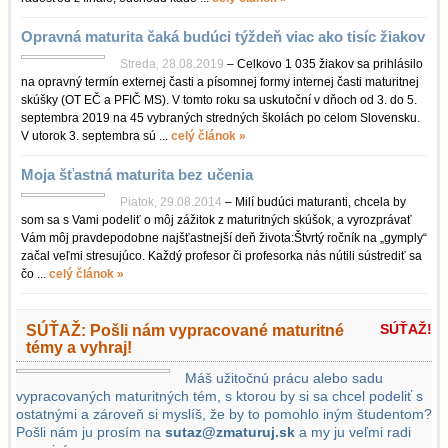
Opravná maturita čaká budúci týždeň viac ako tisíc žiakov
Streda, 28.08.2019
– Celkovo 1 035 žiakov sa prihlásilo
na opravný termín externej časti a písomnej formy internej časti maturitnej
skúšky (OT EČ a PFIČ MS). V tomto roku sa uskutoční v dňoch od 3. do 5.
septembra 2019 na 45 vybraných stredných školách po celom Slovensku.
V utorok 3. septembra sú ...
celý článok »
Moja šťastná maturita bez učenia
Piatok, 29.08.2014
– Milí budúci maturanti, chcela by
som sa s Vami podeliť o môj zážitok z maturitných skúšok, a vyrozprávať
Vám môj pravdepodobne najšťastnejší deň života:Štvrtý ročník na „gymply“
začal veľmi stresujúco. Každý profesor či profesorka nás nútili sústrediť sa
čo ...
celý článok »
SÚŤAŽ!
SÚŤAŽ: Pošli nám vypracované maturitné
témy a vyhraj!
Máš užitočnú prácu alebo sadu
vypracovaných maturitných tém, s ktorou by si sa chcel podeliť s
ostatnými a zároveň si myslíš, že by to pomohlo iným študentom?
Pošli nám ju prosím na
sutaz@zmaturuj.sk
a my ju veľmi radi