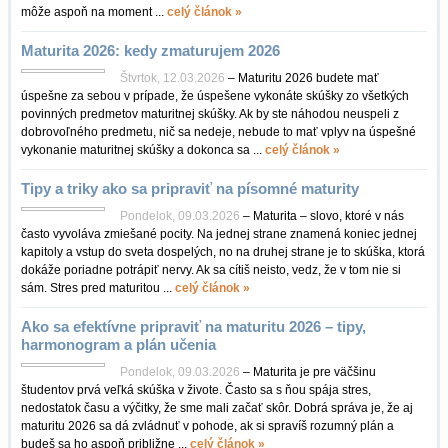
môže aspoň na moment ...
celý článok »
Maturita 2026: kedy zmaturujem 2026
Štvrtok, 12.03.2026
– Maturitu 2026 budete mať
úspešne za sebou v prípade, že úspešene vykonáte skúšky zo všetkých
povinných predmetov maturitnej skúšky. Ak by ste náhodou neuspeli z
dobrovoľného predmetu, nič sa nedeje, nebude to mať vplyv na úspešné
vykonanie maturitnej skúšky a dokonca sa ...
celý článok »
Tipy a triky ako sa pripraviť na písomné maturity
Pondelok, 09.03.2026
– Maturita – slovo, ktoré v nás
často vyvoláva zmiešané pocity. Na jednej strane znamená koniec jednej
kapitoly a vstup do sveta dospelých, no na druhej strane je to skúška, ktorá
dokáže poriadne potrápiť nervy. Ak sa cítiš neisto, vedz, že v tom nie si
sám. Stres pred maturitou ...
celý článok »
Ako sa efektívne pripraviť na maturitu 2026 – tipy,
harmonogram a plán učenia
Pondelok, 09.03.2026
– Maturita je pre väčšinu
študentov prvá veľká skúška v živote. Často sa s ňou spája stres,
nedostatok času a výčitky, že sme mali začať skôr. Dobrá správa je, že aj
maturitu 2026 sa dá zvládnuť v pohode, ak si spravíš rozumný plán a
budeš sa ho aspoň približne ...
celý článok »