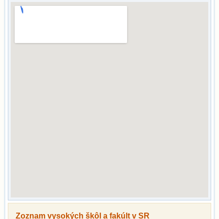
Zoznam vysokých škôl a fakúlt v SR