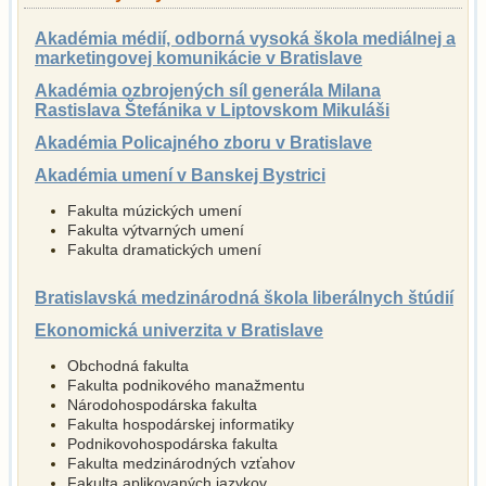
Akadémia médií, odborná vysoká škola mediálnej a
marketingovej komunikácie v Bratislave
Akadémia ozbrojených síl generála Milana
Rastislava Štefánika v Liptovskom Mikuláši
Akadémia Policajného zboru v Bratislave
Akadémia umení v Banskej Bystrici
Fakulta múzických umení
Fakulta výtvarných umení
Fakulta dramatických umení
Bratislavská medzinárodná škola liberálnych štúdií
Ekonomická univerzita v Bratislave
Obchodná fakulta
Fakulta podnikového manažmentu
Národohospodárska fakulta
Fakulta hospodárskej informatiky
Podnikovohospo­dárska fakulta
Fakulta medzinárodných vzťahov
Fakulta aplikovaných jazykov