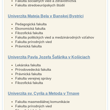
Fakulta sociálnych vied a zdravotníctva
Fakulta stredoeurópskych štúdií
Univerzita Mateja Bela v Banskej Bystrici
Pedagogická fakulta
Ekonomická fakulta
Filozofická fakulta
Fakulta politických vied a medzinárodných vzťahov
Fakulta prírodných vied
Právnická fakulta
Univerzita Pavla Jozefa Šafárika v Košiciach
Lekárska fakulta
Prírodovedecká fakulta
Právnická fakulta
Fakulta verejnej správy
Filozofická fakulta
Univerzita sv. Cyrila a Metoda v Trnave
Fakulta masmediálnej komunikácie
Fakulta prírodných vied