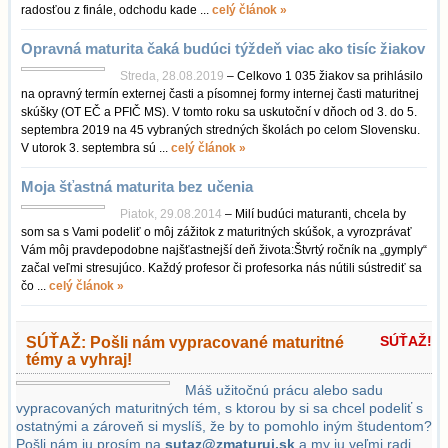
radosťou z finále, odchodu kade ...
celý článok »
Opravná maturita čaká budúci týždeň viac ako tisíc žiakov
Streda, 28.08.2019
– Celkovo 1 035 žiakov sa prihlásilo
na opravný termín externej časti a písomnej formy internej časti maturitnej
skúšky (OT EČ a PFIČ MS). V tomto roku sa uskutoční v dňoch od 3. do 5.
septembra 2019 na 45 vybraných stredných školách po celom Slovensku.
V utorok 3. septembra sú ...
celý článok »
Moja šťastná maturita bez učenia
Piatok, 29.08.2014
– Milí budúci maturanti, chcela by
som sa s Vami podeliť o môj zážitok z maturitných skúšok, a vyrozprávať
Vám môj pravdepodobne najšťastnejší deň života:Štvrtý ročník na „gymply“
začal veľmi stresujúco. Každý profesor či profesorka nás nútili sústrediť sa
čo ...
celý článok »
SÚŤAŽ!
SÚŤAŽ: Pošli nám vypracované maturitné
témy a vyhraj!
Máš užitočnú prácu alebo sadu
vypracovaných maturitných tém, s ktorou by si sa chcel podeliť s
ostatnými a zároveň si myslíš, že by to pomohlo iným študentom?
Pošli nám ju prosím na
sutaz@zmaturuj.sk
a my ju veľmi radi