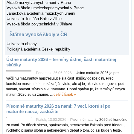
Akadémia výtvarných umení v Prahe
Vysoká škola umeleckopriemyselná v Prahe
Janáčkova akadémia muzických umení
Univerzita Tomáša Baťu v Zlíne
Vysoká škola polytechnická v Jihlave
Štátne vysoké školy v ČR
Univerzita obrany
Policajná akadémia Českej republiky
Ústne maturity 2026 – termíny ústnej časti maturitnej
skúšky
Pondelok, 25.05.2026
– Ústna maturita 2026 je pre
väčšinu maturantov najstresujúcejšia časť skúšky dospelosti. Pred
komisiou musíte nielen ukázať, čo viete, ale aj to, ako viete reagovať pod
tlakom, hovoriť súvislo a kultivovane. Dobrá správa je, že termíny ústnych
maturít 2026 sú už známe, ...
celý článok »
Písomné maturity 2026 za nami: 7 vecí, ktoré si po
maturite naozaj zaslúžite
Piatok, 13.03.2026
– Písomné maturity 2026 sú konečne
za vami. Po dňoch stresu, opakovania, nervózneho čakania pred triedou,
rýchleho písania slohu a nekonečných debát o tom, čo asi bude v teste,