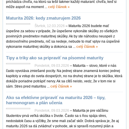
prichádza chvíľa, na ktorú sa tešil takmer každý maturant: chvíľa, keď si
môže aspoň na moment ...
celý článok »
Maturita 2026: kedy zmaturujem 2026
Štvrtok, 12.03.2026
– Maturitu 2026 budete mať
úspešne za sebou v prípade, že úspešene vykonáte skúšky zo všetkých
povinných predmetov maturitnej skúšky. Ak by ste náhodou neuspeli z
dobrovoľného predmetu, nič sa nedeje, nebude to mať vplyv na úspešné
vykonanie maturitnej skúšky a dokonca sa ...
celý článok »
Tipy a triky ako sa pripraviť na písomné maturity
Pondelok, 09.03.2026
– Maturita – slovo, ktoré v nás
často vyvoláva zmiešané pocity. Na jednej strane znamená koniec jednej
kapitoly a vstup do sveta dospelých, no na druhej strane je to skúška, ktorá
dokáže poriadne potrápiť nervy. Ak sa cítiš neisto, vedz, že v tom nie si
sám. Stres pred maturitou ...
celý článok »
Ako sa efektívne pripraviť na maturitu 2026 – tipy,
harmonogram a plán učenia
Pondelok, 09.03.2026
– Maturita je pre väčšinu
študentov prvá veľká skúška v živote. Často sa s ňou spája stres,
nedostatok času a výčitky, že sme mali začať skôr. Dobrá správa je, že aj
maturitu 2026 sa dá zvládnuť v pohode, ak si spravíš rozumný plán a