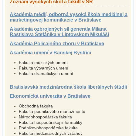
Zoznam vysokých škôl a fakúlt v SR
Akadémia médií, odborná vysoká škola mediálnej a
marketingovej komunikácie v Bratislave
Akadémia ozbrojených síl generála Milana
Rastislava Štefánika v Liptovskom Mikuláši
Akadémia Policajného zboru v Bratislave
Akadémia umení v Banskej Bystrici
Fakulta múzických umení
Fakulta výtvarných umení
Fakulta dramatických umení
Bratislavská medzinárodná škola liberálnych štúdií
Ekonomická univerzita v Bratislave
Obchodná fakulta
Fakulta podnikového manažmentu
Národohospodárska fakulta
Fakulta hospodárskej informatiky
Podnikovohospo­dárska fakulta
Fakulta medzinárodných vzťahov