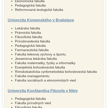
Ekonomická fakulta
Pedagogická fakulta
Reformovaná teologická fakulta
Univerzita Komenského v Bratislave
Lekárska fakulta
Právnická fakulta
Filozofická fakulta
Prírodovedecká fakulta
Pedagogická fakulta
Farmaceutická fakulta
Fakulta telesnej výchovy a športu
Jesseniova lekárska fakulta
Fakulta matematiky, fyziky a informatiky
Evanjelická bohoslovecká fakulta
Rímskokatolícka cyrilometodská bohoslovecká fakulta
Fakulta managementu
Fakulta sociálnych a ekonomických vied
Univerzita Konštantína Filozofa v Nitre
Pedagogická fakulta
Fakulta prírodných vied
Filozofická fakulta