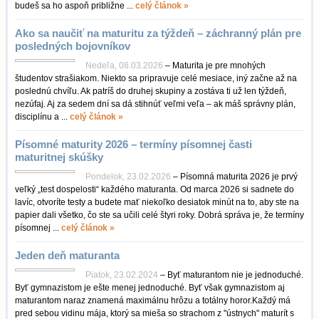
budeš sa ho aspoň približne ...
celý článok »
Ako sa naučiť na maturitu za týždeň – záchranný plán pre
posledných bojovníkov
Nedeľa, 08.03.2026
– Maturita je pre mnohých
študentov strašiakom. Niekto sa pripravuje celé mesiace, iný začne až na
poslednú chvíľu. Ak patríš do druhej skupiny a zostáva ti už len týždeň,
nezúfaj. Aj za sedem dní sa dá stihnúť veľmi veľa – ak máš správny plán,
disciplínu a ...
celý článok »
Písomné maturity 2026 – termíny písomnej časti
maturitnej skúšky
Pondelok, 23.02.2026
– Písomná maturita 2026 je prvý
veľký „test dospelosti“ každého maturanta. Od marca 2026 si sadnete do
lavíc, otvoríte testy a budete mať niekoľko desiatok minút na to, aby ste na
papier dali všetko, čo ste sa učili celé štyri roky. Dobrá správa je, že termíny
písomnej ...
celý článok »
Jeden deň maturanta
Piatok, 23.02.2024
– Byť maturantom nie je jednoduché.
Byť gymnazistom je ešte menej jednoduché. Byť však gymnazistom aj
maturantom naraz znamená maximálnu hrôzu a totálny horor.Každý má
pred sebou vidinu mája, ktorý sa mieša so strachom z "ústnych" maturít s